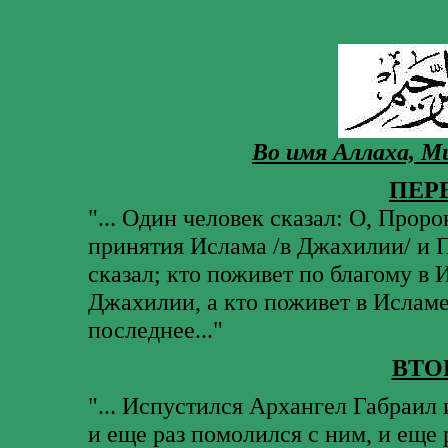
Во имя Аллаха, М
ПЕР
"... Один человек сказал: О, Проро
принятия Ислама /в Джахилии/ и П
сказал; кто поживет по благому в И
Джахилии, а кто поживет в Исламе 
последнее..."
ВТО
"... Испустился Архангел Габраил
и еще раз помолился с ним, и еще 