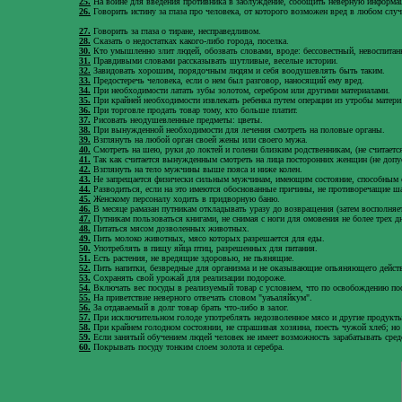
25.
На войне для введения противника в заблуждение, сообщить неверную информа
26.
Говорить истину за глаза про человека, от которого возможен вред в любом сл
27.
Говорить за глаза о тиране, несправедливом.
28.
Сказать о недостатках какого-либо города, поселка.
30.
Кто умышленно злит людей, обозвать словами, вроде: бессовестный, невоспитан
31.
Правдивыми словами рассказывать шутливые, веселые истории.
32.
Завидовать хорошим, порядочным людям и себя воодушевлять быть таким.
33.
Предостеречь человека, если о нем был разговор, наносящий ему вред.
34.
При необходимости латать зубы золотом, серебром или другими материалами.
35.
При крайней необходимости извлекать ребенка путем операции из утробы матери
36.
При торговле продать товар тому, кто больше платит.
37.
Рисовать неодушевленные предметы: цветы.
38.
При вынужденной необходимости для лечения смотреть на половые органы.
39.
Взглянуть на любой орган своей жены или своего мужа.
40.
Смотреть на шею, руки до локтей и голени близким родственникам, (не считается з
41.
Так как считается вынужденным смотреть на лица посторонних женщин (не допу
42.
Взглянуть на тело мужчины выше пояса и ниже колен.
43.
Не запрещается физически сильным мужчинам, имеющим состояние, способным обе
44.
Разводиться, если на это имеются обоснованные причины, не противоречащие ша
45.
Женскому персоналу ходить в придворную баню.
46.
В месяце рамазан путникам откладывать уразу до возвращения (затем восполняет
47.
Путникам пользоваться книгами, не снимая с ноги для омовения не более трех д
48.
Питаться мясом дозволенных животных.
49.
Пить молоко животных, мясо которых разрешается для еды.
50.
Употреблять в пищу яйца птиц, разрешенных для питания.
51.
Есть растения, не вредящие здоровью, не пьянящие.
52.
Пить напитки, безвредные для организма и не оказывающие опьяняющего дейст
53.
Сохранять свой урожай для реализации подороже.
54.
Включать вес посуды в реализуемый товар с условием, что по освобождению посу
55.
На приветствие неверного отвечать словом "уаъаляйкум".
56.
За отдаваемый в долг товар брать что-либо в залог.
57.
При исключительном голоде употреблять недозволенное мясо и другие продукт
58.
При крайнем голодном состоянии, не спрашивая хозяина, поесть чужой хлеб; но 
59.
Если занятый обучением людей человек не имеет возможность зарабатывать средст
60.
Покрывать посуду тонким слоем золота и серебра.