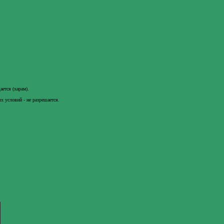
ется (харам).
 условий - не разрешается.