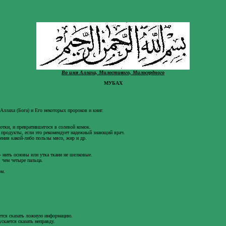
Во имя Аллаха, Милостивого, Милосердного
МУБАХ
лаха (Бога) и Его некоторых пророков и книг.
тки, и превратившегося в солевой комок.
 продукты, если это рекомендует надежный знающий врач.
ения какой-либо пользы мясо, жир и др.
 нить основы или утка ткани не шелковые.
 чем четыре пальца.
ом.
тся сказать ложную информацию.
скается сказать неправду.