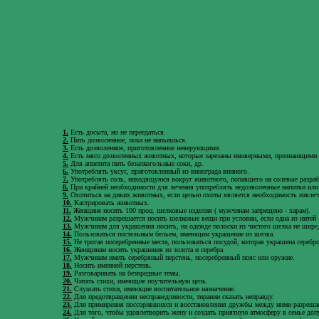
1.
Есть досыта, но не переедаться.
2.
Пить дозволенное, пока не напьешься.
3.
Есть дозволенное, приготовленное неверующими.
4.
Есть мясо дозволенных животных, которые зарезаны иноверными, признающими Ал
5.
Для аппетита пить безалкогольные соки, др.
6.
Употреблять уксус, приготовленный из винограда винного.
7.
Употреблять соль, находящуюся вокруг животного, попавшего на солевые разрабо
8.
При крайней необходимости для лечения употреблять недозволенные напитки или
9.
Охотиться на диких животных, если целью охоты является необходимость извлеч
10.
Кастрировать животных.
11.
Женщине носить 100 проц. шелковые изделия ( мужчинам запрещено - харам).
12.
Мужчинам разрешается носить шелковые вещи при условии, если одна из нитей -
13.
Мужчинам для украшения носить, на одежде полоски из чистого шелка не шире,
14.
Пользоваться постельным бельем, имеющим украшение из шелка.
15.
Не трогая посеребренные места, пользоваться посудой, которая украшена серебр
16.
Женщинам носить украшения из золота и серебра.
17.
Мужчинам иметь серебряный перстень, посеребренный пояс или оружие.
18.
Носить именной перстень.
19.
Разговаривать на безвредные темы.
20.
Читать стихи, имеющие поучительную цель.
21.
Слушать стихи, имеющие воспитательное назначение.
22.
Для предотвращения несправедливости, тирании сказать неправду.
23.
Для примирения поссорившихся и восстановления дружбы между ними разрешае
24.
Для того, чтобы удовлетворить жену и создать приятную атмосферу в семье допу