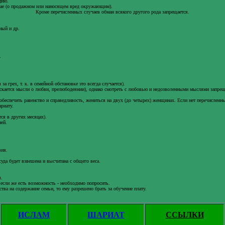
цию.
учае (о продажном или наносящем вред окружающим).
Кроме перечисленных случаев обман всякого другого рода запрещается.
ный и др.
.
а грех, т. к. в семейной обстановке это всегда случается).
скается мысли о любви, прелюбодеянии), однако смотреть с любовью и недозволенными мыслями запреща
спечить равенство и справедливость, жениться на двух (до четырех) женщинах. Если нет перечисленных
риату.
ся в других месяцах).
ней.
вия.
да будет взвешена и высчитана с общего веса.
ы.
если же есть возможность - необходимо попросить.
ва на содержание семьи, то ему разрешено брать за обучение плату.
ИСЛАМ
ШАРИАТ
ССЫЛКИ