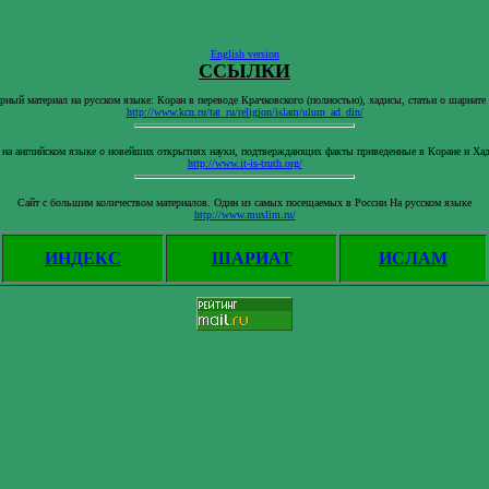
English version
ССЫЛКИ
ный материал на русском языке: Коран в переводе Крачковского (полностью), хадисы, статьи о шариате 
http://www.kcn.ru/tat_ru/religion/islam/ulum_ad_din/
 на английском языке о новейших открытиях науки, подтверждающих факты приведенные в Коране и Хад
http://www.it-is-truth.org/
Сайт с большим количеством материалов. Один из самых посещаемых в России На русском языке
http://www.muslim.ru/
ИНДЕКС
ШАРИАТ
ИСЛАМ